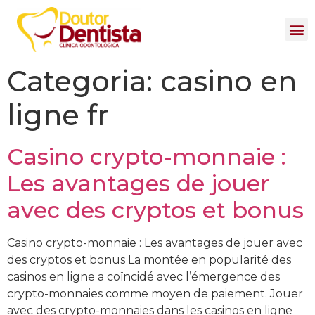
Categoria:
casino en
ligne fr
Casino crypto-monnaie :
Les avantages de jouer
avec des cryptos et bonus
Casino crypto-monnaie : Les avantages de jouer avec
des cryptos et bonus La montée en popularité des
casinos en ligne a coïncidé avec l’émergence des
crypto-monnaies comme moyen de paiement. Jouer
avec des crypto-monnaies dans les casinos en ligne