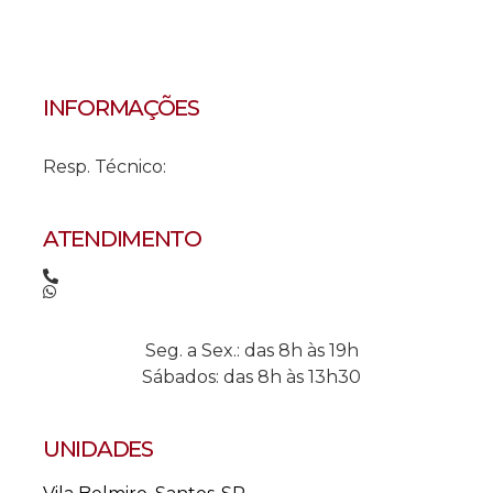
INFORMAÇÕES
Resp. Técnico:
ATENDIMENTO
Seg. a Sex.: das 8h às 19h
Sábados: das 8h às 13h30
UNIDADES