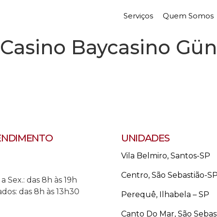
Serviços
Quem Somos
Casino Baycasino Günc
ENDIMENTO
UNIDADES
Vila Belmiro, Santos-SP
Centro, São Sebastião-S
 a Sex.: das 8h às 19h
dos: das 8h às 13h30
Perequê, Ilhabela – SP
Canto Do Mar, São Sebast