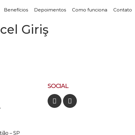
Benefícios
Depoimentos
Como funciona
Contato
el Giriş
SOCIAL
P
ião – SP