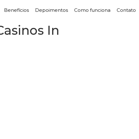
Benefícios
Depoimentos
Como funciona
Contato
asinos In